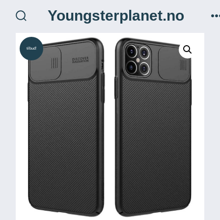
Hopp
Youngsterplanet.no
til
søk
veksle
innhold
tilbud!