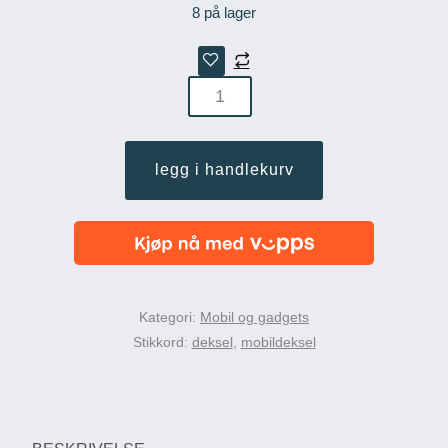
8 på lager
nillkin
camshield
magnetisk
legg i handlekurv
deksel
iphone12
og
12
pro
antall
Kategori:
Mobil og gadgets
Stikkord:
deksel
,
mobildeksel