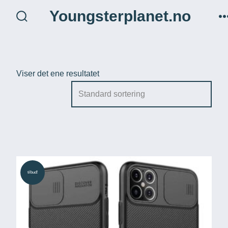
Hopp
Youngsterplanet.no
til
søk
veksle
innhold
Viser det ene resultatet
tilbud!