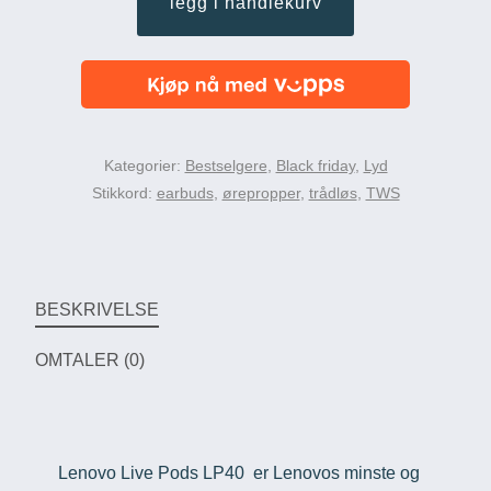
legg i handlekurv
trådløse
ørepropper
antall
Kategorier:
Bestselgere
,
Black friday
,
Lyd
Stikkord:
earbuds
,
ørepropper
,
trådløs
,
TWS
BESKRIVELSE
OMTALER (0)
Lenovo Live Pods LP40 er Lenovos minste og