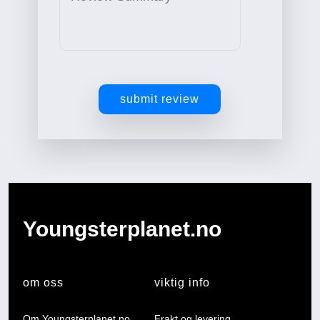
submit review
Youngsterplanet.no
om oss
viktig info
Om Youngsterplanet.no
Frakt og levering