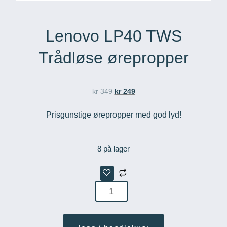
Lenovo LP40 TWS
Trådløse ørepropper
kr
349
kr
249
Prisgunstige ørepropper med god lyd!
8 på lager
lenovo
lp40
tws