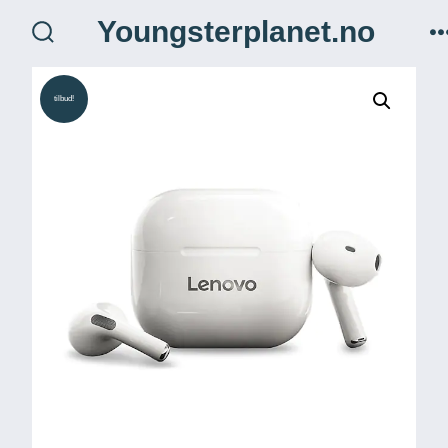
Hopp
Youngsterplanet.no
til
søk
veksle
innhold
tilbud!