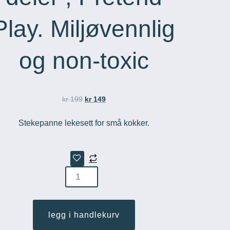
Play. Miljøvennlig
og non-toxic
kr
199
kr
149
Stekepanne lekesett for små kokker.
en-
ett
legg i handlekurv
epanne