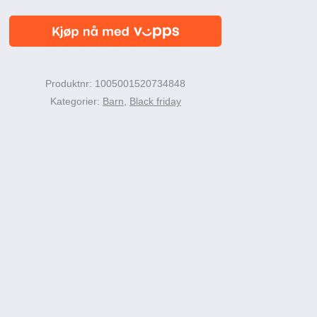
nd
Produktnr:
1005001520734848
vennlig
Kategorier:
Barn
,
Black friday
l