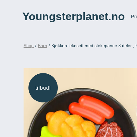
Hopp
til
Youngsterplanet.no
Pr
innhold
Shop
/
Barn
/
Kjøkken-lekesett med stekepanne 8 deler , P
tilbud!