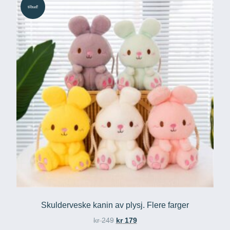
tilbud!
Skulderveske kanin av plysj. Flere farger
kr
249
kr
179