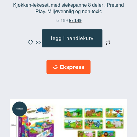
Kjøkken-lekesett med stekepanne 8 deler , Pretend
Play. Miljøvennlig og non-toxic
kr
199
kr
149
legg i handlekurv
tilbud!