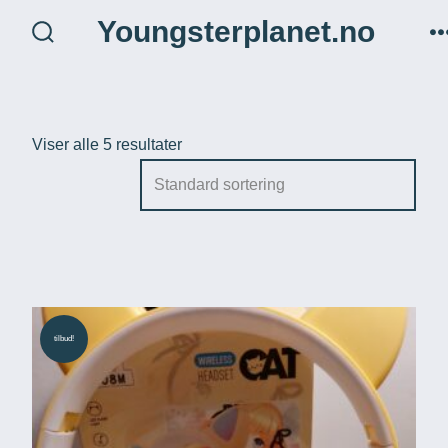
Hopp
Youngsterplanet.no
til
søk
veksle
innhold
Viser alle 5 resultater
tilbud!