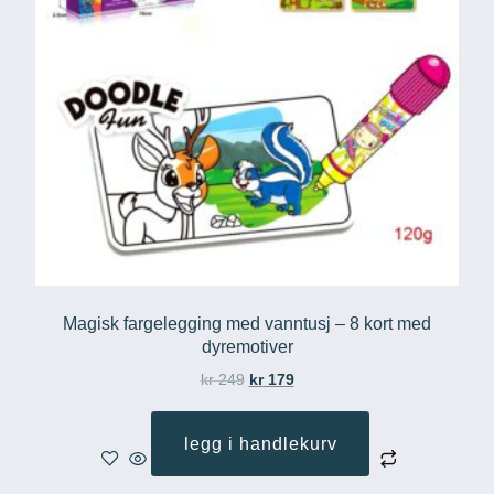
Magisk fargelegging med vanntusj – 8 kort med
dyremotiver
kr
249
kr
179
legg i handlekurv