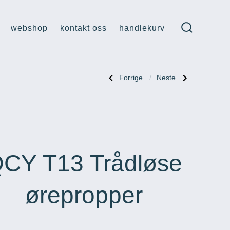
webshop
kontakt oss
handlekurv
søk
veksle
Forrige
Neste
Forrige
Neste
Innleggsnav
innlegg:
innlegg:
Mobil-
Hurtiglader
og
Ugreen
Tabletholder
36W
for
2-
baksetet
porter
CY T13 Trådløse
ørepropper