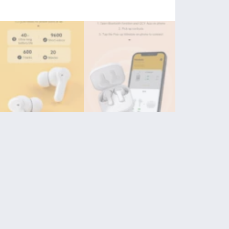
trådl
ørepr
antal