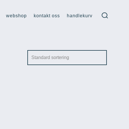
webshop
kontakt oss
handlekurv
søk
veksle