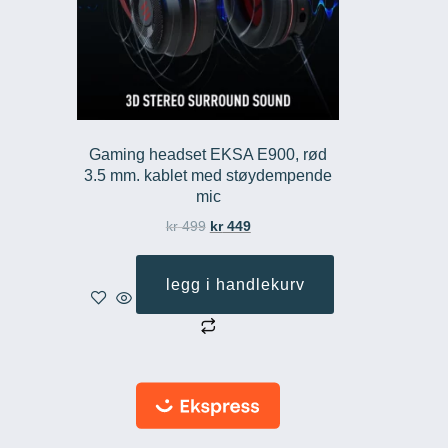
Gaming headset EKSA E900, rød
3.5 mm. kablet med støydempende
mic
kr
499
kr
449
legg i handlekurv