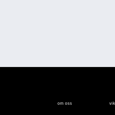
om oss
vik