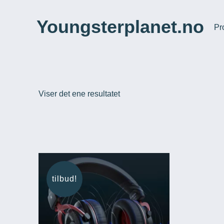
Hopp
til
Youngsterplanet.no
Pr
innhold
Viser det ene resultatet
tilbud!