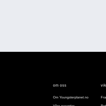
om oss
vik
Om Youngsterplanet.no
Fra
Våre garantier
Ret