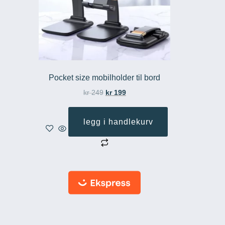
Pocket size mobilholder til bord
kr
249
kr
199
legg i handlekurv