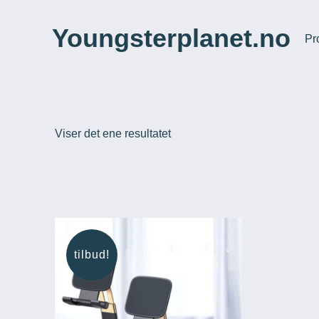
Hopp
til
Youngsterplanet.no
Pr
innhold
Viser det ene resultatet
tilbud!