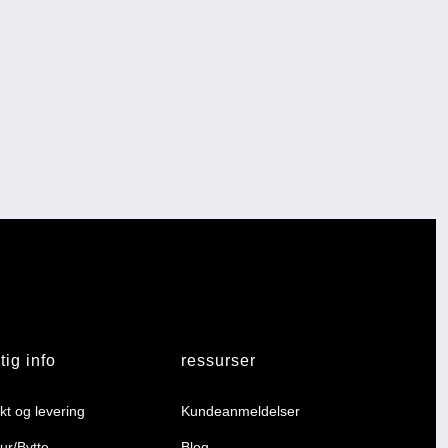
tig info
ressurser
kt og levering
Kundeanmeldelser
ur/Bytte
Blog