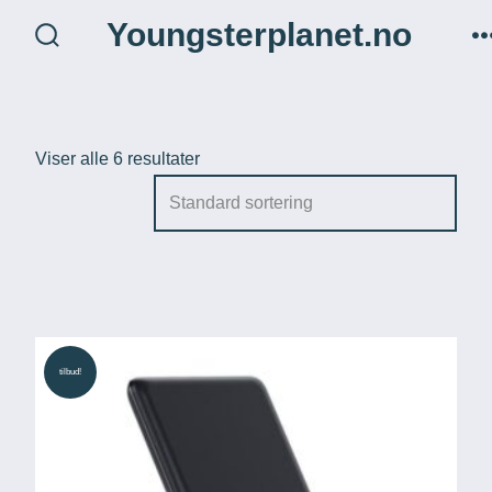
Hopp
Youngsterplanet.no
til
søk
veksle
innhold
Viser alle 6 resultater
tilbud!