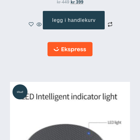
kr
449
kr
399
legg i handlekurv
tilbud!