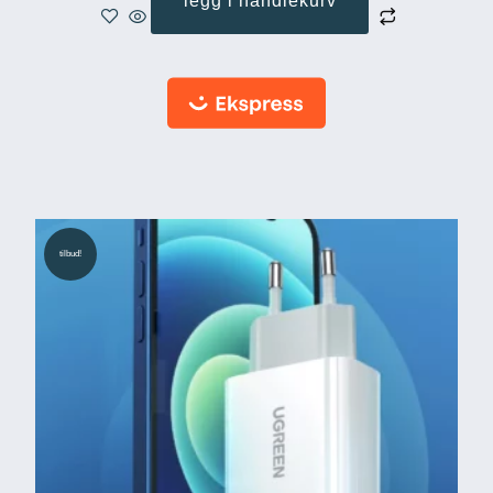
legg i handlekurv
tilbud!